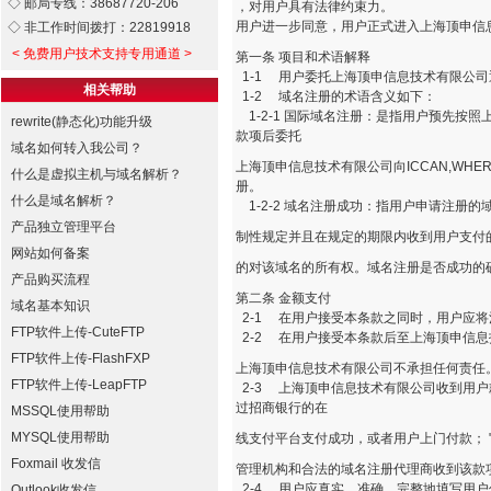
◇ 邮局专线：38687720-206
，对用户具有法律约束力。
用户进一步同意，用户正式进入上海顶申信
◇ 非工作时间拨打：22819918
< 免费用户技术支持专用通道 >
第一条 项目和术语解释
1-1 用户委托上海顶申信息技术有限公司通
相关帮助
1-2 域名注册的术语含义如下：
1-2-1 国际域名注册：是指用户预先按
rewrite(静态化)功能升级
款项后委托
域名如何转入我公司？
上海顶申信息技术有限公司向ICCAN,WHER
什么是虚拟主机与域名解析？
册。
什么是域名解析？
1-2-2 域名注册成功：指用户申请注册
产品独立管理平台
制性规定并且在规定的期限内收到用户支付
网站如何备案
的对该域名的所有权。域名注册是否成功的
产品购买流程
第二条 金额支付
域名基本知识
2-1 在用户接受本条款之同时，用户应
FTP软件上传-CuteFTP
2-2 在用户接受本条款后至上海顶申信
FTP软件上传-FlashFXP
上海顶申信息技术有限公司不承担任何责任
FTP软件上传-LeapFTP
2-3 上海顶申信息技术有限公司收到用
过招商银行的在
MSSQL使用帮助
MYSQL使用帮助
线支付平台支付成功，或者用户上门付款； "向域
Foxmail 收发信
管理机构和合法的域名注册代理商收到该款
2-4 用户应真实、准确、完整地填写用
Outlook收发信