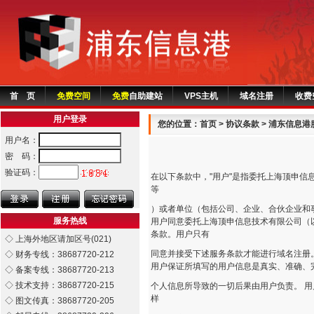
首 页
免费空间
免费
自助建站
VPS主机
域名注册
收费
用户登录
您的位置：首页 >
协议条款
> 浦东信息港
用户名：
密 码：
验证码：
在以下条款中，"用户"是指委托上海顶申
等
）或者单位（包括公司、企业、合伙企业和
服务热线
用户同意委托上海顶申信息技术有限公司（以下
条款。用户只有
◇ 上海外地区请加区号(021)
同意并接受下述服务条款才能进行域名注册
◇ 财务专线：38687720-212
用户保证所填写的用户信息是真实、准确、
◇ 备案专线：38687720-213
◇ 技术支持：38687720-215
个人信息所导致的一切后果由用户负责。 
样
◇ 图文传真：38687720-205