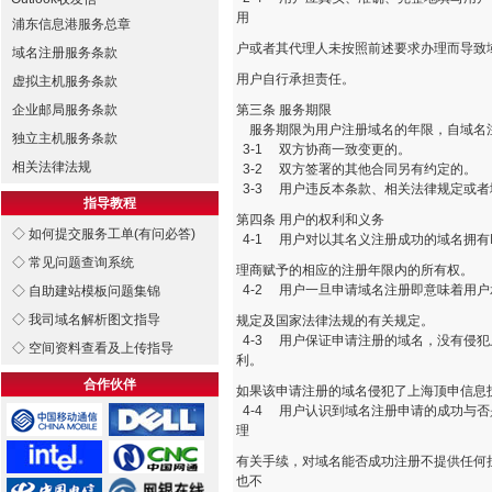
用
浦东信息港服务总章
户或者其代理人未按照前述要求办理而导致
域名注册服务条款
用户自行承担责任。
虚拟主机服务条款
企业邮局服务条款
第三条 服务期限
服务期限为用户注册域名的年限，自域名
独立主机服务条款
3-1 双方协商一致变更的。
相关法律法规
3-2 双方签署的其他合同另有约定的。
3-3 用户违反本条款、相关法律规定或
指导教程
第四条 用户的权利和义务
◇ 如何提交服务工单(有问必答)
4-1 用户对以其名义注册成功的域名拥有ICC
◇ 常见问题查询系统
理商赋予的相应的注册年限内的所有权。
4-2 用户一旦申请域名注册即意味着用
◇ 自助建站模板问题集锦
◇ 我司域名解析图文指导
规定及国家法律法规的有关规定。
4-3 用户保证申请注册的域名，没有侵
◇ 空间资料查看及上传指导
利。
合作伙伴
如果该申请注册的域名侵犯了上海顶申信息
4-4 用户认识到域名注册申请的成功与
理
有关手续，对域名能否成功注册不提供任何
也不