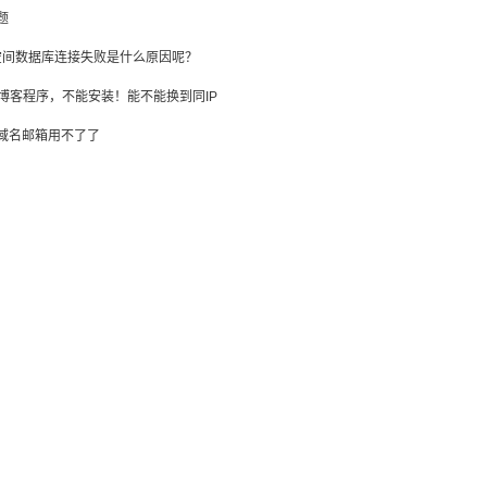
题
的空间数据库连接失败是什么原因呢？
博客程序，不能安装！能不能换到同IP
域名邮箱用不了了