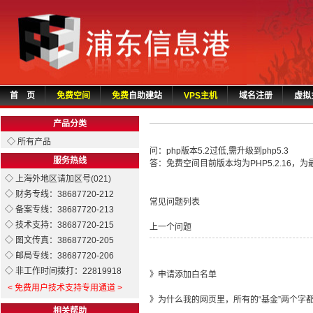
首 页
免费空间
免费
自助建站
VPS主机
域名注册
虚拟
产品分类
◇ 所有产品
问：php版本5.2过低,需升级到php5.3
服务热线
答：免费空间目前版本均为PHP5.2.16
◇ 上海外地区请加区号(021)
◇ 财务专线：38687720-212
常见问题列表
◇ 备案专线：38687720-213
◇ 技术支持：38687720-215
上一个问题
◇ 图文传真：38687720-205
◇ 邮局专线：38687720-206
◇ 非工作时间拨打：22819918
》
申请添加白名单
< 免费用户技术支持专用通道 >
》
为什么我的网页里，所有的“基金”两个字
相关帮助