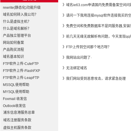
》
域名ie63.com申请国内免费需备案空间问
rewrite(静态化)功能升级
域名如何转入我公司？
》
请问一下我用连接mysql软件连接我买
什么是虚拟主机？
》
免费空间和免费数据库不是同服务器,安装
什么是域名解析？
产品独立管理平台
》
前几天无缘无故解析有问题，今天发现qq
网站如何备案
》
FTP上传到空间那个地方呀？
产品购买流程
域名基本知识
》
我网站出问题了·
FTP软件上传-CuteFTP
》
无法绑定域名
FTP软件上传-FlashFXP
FTP软件上传-LeapFTP
》
我们网站受到恶意攻击，请求紧急处理
MSSQL使用帮助
MYSQL使用帮助
Foxmail 收发信
Outlook收发信
浦东信息港服务总章
域名注册服务条款
虚拟主机服务条款