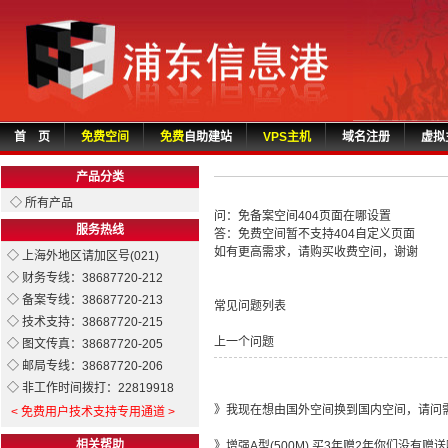
首 页
免费空间
免费
自助建站
VPS主机
域名注册
虚拟
产品分类
◇ 所有产品
问：免备案空间404页面在哪设置
服务热线
答：免费空间暂不支持404自定义页面
如有更高需求，请购买收费空间，谢谢
◇ 上海外地区请加区号(021)
◇ 财务专线：38687720-212
◇ 备案专线：38687720-213
常见问题列表
◇ 技术支持：38687720-215
上一个问题
◇ 图文传真：38687720-205
◇ 邮局专线：38687720-206
◇ 非工作时间拨打：22819918
》
我现在想由国外空间换到国内空间，请问
< 免费用户技术支持专用通道 >
相关帮助
》
增强A型(500M) 买3年赠2年你们没有赠