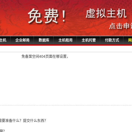
主机
企业邮局
数据库
主机租用
主机托管
付款方式
网
免备案空间404页面在哪设置，
需要准备什么？提交什么东西？
送啊？