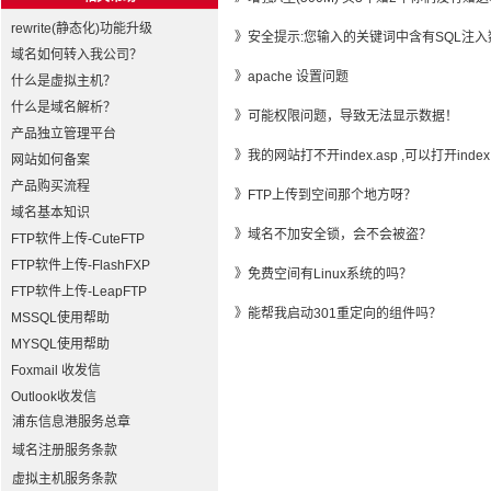
rewrite(静态化)功能升级
》
安全提示:您输入的关键词中含有SQL注入
域名如何转入我公司？
》
apache 设置问题
什么是虚拟主机？
什么是域名解析？
》
可能权限问题，导致无法显示数据！
产品独立管理平台
》
我的网站打不开index.asp ,可以打开index.
网站如何备案
产品购买流程
》
FTP上传到空间那个地方呀？
域名基本知识
》
域名不加安全锁，会不会被盗？
FTP软件上传-CuteFTP
FTP软件上传-FlashFXP
》
免费空间有Linux系统的吗？
FTP软件上传-LeapFTP
》
能帮我启动301重定向的组件吗？
MSSQL使用帮助
MYSQL使用帮助
Foxmail 收发信
Outlook收发信
浦东信息港服务总章
域名注册服务条款
虚拟主机服务条款