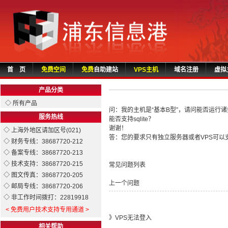
首 页
免费空间
免费
自助建站
VPS主机
域名注册
虚拟
产品分类
◇ 所有产品
问：我的主机是“基本B型”，请问能否运行诸如p
服务热线
能否支持sqlite？
谢谢！
◇ 上海外地区请加区号(021)
答：您的要求只有独立服务器或者VPS可以
◇ 财务专线：38687720-212
◇ 备案专线：38687720-213
◇ 技术支持：38687720-215
常见问题列表
◇ 图文传真：38687720-205
上一个问题
◇ 邮局专线：38687720-206
◇ 非工作时间拨打：22819918
< 免费用户技术支持专用通道 >
》
VPS无法登入
相关帮助