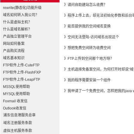
》
请问自助建站怎么收费？
rewrite(静态化)功能升级
域名如何转入我公司？
》
程序上传上去，却无法初始化参数和后台密
什么是虚拟主机？
》
能否提供我的空间域名变换
什么是域名解析？
产品独立管理平台
》
空间无法登陆-访问域名出现这个
网站如何备案
》
想把免费空间转为收费空间
产品购买流程
域名基本知识
》
FTP上传到空间那个地方呀？
FTP软件上传-CuteFTP
》
主机选择免备案空间，为何打开时却说“域
FTP软件上传-FlashFXP
FTP软件上传-LeapFTP
》
我的程序需要安装一个组件
MSSQL使用帮助
》
我申请了一个免费空间，怎样把我的java
MYSQL使用帮助
Foxmail 收发信
Outlook收发信
浦东信息港服务总章
域名注册服务条款
虚拟主机服务条款