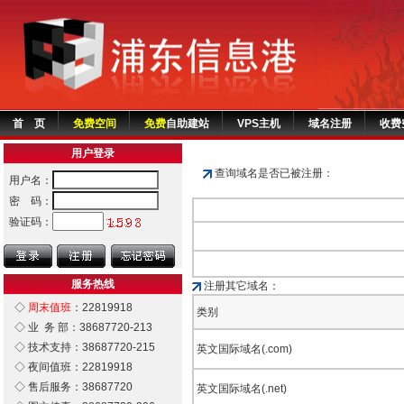
首 页
免费空间
免费
自助建站
VPS主机
域名注册
收费
用户登录
查询域名是否已被注册：
用户名：
密 码：
验证码：
服务热线
注册其它域名：
◇
周末值班
：22819918
类别
◇ 业 务 部：38687720-213
◇ 技术支持：38687720-215
英文国际域名(.com)
◇ 夜间值班：22819918
◇ 售后服务：38687720
英文国际域名(.net)