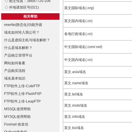
◇ 图文传真：38687720-206
◇ 外地请加区号(021)
英文国际域名(.org)
相关帮助
英文国内域名(.cn)
rewrite(静态化)功能升级
域名如何转入我公司？
各地行政域名(.cn)
什么是虚拟主机与域名解析？
中文国际域名(.com/.net)
什么是域名解析？
产品独立管理平台
中文国内域名(.cn)
网站如何备案
产品购买流程
英文.asia域名
域名基本知识
英文.name域名
FTP软件上传-CuteFTP
FTP软件上传-FlashFXP
英文.tel域名
FTP软件上传-LeapFTP
英文.mobi域名
MSSQL使用帮助
MYSQL使用帮助
英文.info域名
Foxmail 收发信
英文.biz域名