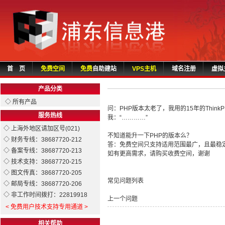
首 页
免费空间
免费
自助建站
VPS主机
域名注册
虚拟
产品分类
◇ 所有产品
问：PHP版本太老了，我用的15年的Think
服务热线
我：“…………”
◇ 上海外地区请加区号(021)
不知道能升一下PHP的版本么？
◇ 财务专线：38687720-212
答：免费空间只支持适用范围最广，且最稳定的P
◇ 备案专线：38687720-213
如有更高需求，请购买收费空间，谢谢
◇ 技术支持：38687720-215
◇ 图文传真：38687720-205
常见问题列表
◇ 邮局专线：38687720-206
◇ 非工作时间拨打：22819918
上一个问题
< 免费用户技术支持专用通道 >
相关帮助