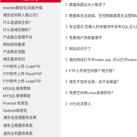
》
数据库超出大小暂停了
rewrite(静态化)功能升级
域名如何转入我公司？
》
数据库无法连接，在控制版面里无法登陆My
什么是虚拟主机？
》
安全提示:您输入的关键词中含有SQL注入
什么是域名解析？
产品独立管理平台
》
免费用户协助备案不
网站如何备案
》
网站访问不了
产品购买流程
域名基本知识
》
我的网站打不开index.asp ,可以打开index.
FTP软件上传-CuteFTP
》
FTP上传到空间那个地方呀？
FTP软件上传-FlashFXP
FTP软件上传-LeapFTP
》
域名不加安全锁，会不会被盗？
MSSQL使用帮助
》
免费空间有Linux系统的吗？
MYSQL使用帮助
Foxmail 收发信
》
VPS无法登入
Outlook收发信
浦东信息港服务总章
域名注册服务条款
虚拟主机服务条款