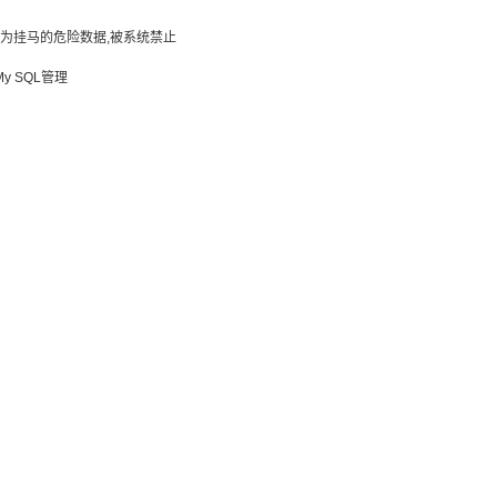
疑为挂马的危险数据,被系统禁止
 SQL管理
？