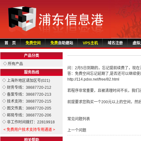
首 页
免费空间
免费
自助建站
VPS主机
域名注册
虚拟
产品分类
◇ 所有产品
问：2月5日到期的，忘记提前续费了，现
服务热线
答：免费空间忘记延期了,是否还可以继续使
http://114.pdxx.net/free/82.html
◇ 上海外地区请加区号(021)
◇ 财务专线：38687720-212
若程序非常重要，且被清理时间不长，我们
◇ 备案专线：38687720-213
◇ 技术支持：38687720-215
前提要求您购买一个200元以上的空间，然
◇ 图文传真：38687720-205
◇ 邮局专线：38687720-206
常见问题列表
◇ 非工作时间拨打：22819918
< 免费用户技术支持专用通道 >
上一个问题
相关帮助