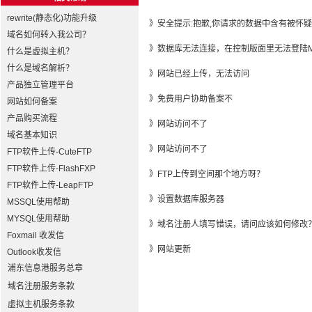
rewrite(静态化)功能升级
》
安全提示:抱歉,你请求的数据中含有被怀
域名如何转入我公司？
》
数据库无法连接，在控制版面里无法登陆My
什么是虚拟主机？
什么是域名解析？
》
网站已经上传，无法访问
产品独立管理平台
》
免费用户协助备案不
网站如何备案
产品购买流程
》
网站访问不了
域名基本知识
》
网站访问不了
FTP软件上传-CuteFTP
FTP软件上传-FlashFXP
》
FTP上传到空间那个地方呀？
FTP软件上传-LeapFTP
》
设置数据库服务器
MSSQL使用帮助
MYSQL使用帮助
》
域名注册人填写错误，请问应该如何修改
Foxmail 收发信
》
网站更新
Outlook收发信
浦东信息港服务总章
域名注册服务条款
虚拟主机服务条款